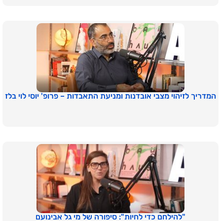
המדריך לזיהוי מצבי אובדנות ומניעת התאבדות – פרופ' יוסי לוי בלז
"להילחם כדי לחיות": סיפורה של מי גל אבינועם