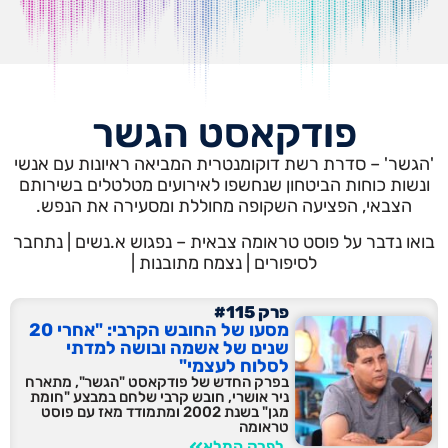
פודקאסט הגשר
'הגשר' – סדרת רשת דוקומנטרית המביאה ראיונות עם אנשי
ונשות כוחות הביטחון שנחשפו לאירועים מטלטלים בשירותם
הצבאי, הפציעה השקופה מחוללת ומסעירה את הנפש.
בואו נדבר על פוסט טראומה צבאית – נפגוש א.נשים | נתחבר
לסיפורים | נצמח מתובנות |
פרק #115
מסעו של החובש הקרבי: "אחרי 20
שנים של אשמה ובושה למדתי
לסלוח לעצמי"
בפרק החדש של פודקאסט "הגשר", מתארח
ניר אושרי, חובש קרבי שלחם במבצע "חומת
מגן" בשנת 2002 ומתמודד מאז עם פוסט
טראומה
לפרק המלא