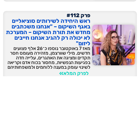
פרק #112
ראש היחידה לשירותים סוציאליים
באגף השיקום – "אנחנו משכתבים
מחדש את תורת השיקום – המערכת
לא יכולה רק להגיב אנחנו חייבים
ליזום"
מאז 7 באוקטובר נוספו כ־26 אלף פצועים
חדשים. מילי שוורצמן, מזהירה מעומס חסר
תקדים ומציגה את האתגרים, עלייה חדה
בפגיעות הנפשיות, מחסור בכוח אדם וקריאה
לשינוי עומק במענה ללוחמים ולמשפחותיהם
לפרק המלא
פרק #111
מהקרבות בעזה לשקט של הודו:
המיזם הישראלי שמעניק ללוחמים
משוחררים מרחב נשימה בהודו
מיזם דרך הלוטוס פועל עבור לוחמים ולוחמות
שמטיילים בהודו, ללא עלות. העמותה הוקמה
על ידי ורד מבצרי והילה שר רגרמן, ישראליות
שחיו בהודו בשליחות
לפרק המלא