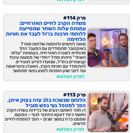
פרק #114
משדה הקרב לחיים האזרחיים:
עמותת עלות השחר שמסייעת
ללוחמי חרבות ברזל לעבד את חוויות
הלחימה
מאות לוחמים ולוחמות שלחמו מאז 7
באוקטובר מתמודדים עם המעבר החד
מהחזית לשגרה האזרחית. בעמותת "עלות
השחר" פיתחו מודל ייחודי של מסעות עיבוד
קבוצתיים בחו"ל, שנועדו לסייע לצעירים
להתמודד עם חוויות הקרב, האובדן והטראומה
עוד לפני שהן הופכות לפצע נפשי מתמשך
לפרק המלא
פרק #113
הלוחם שנשכח בלב עזה בצוק איתן,
הפך למטפל גוף נפש מוביל
דן חוזר לאותם רגעים של בדידות בשדה הקרב
וחושף כיצד דווקא החיבור לגוף – המקום
שממנו ברח במשך שנים – הפך למפתח לחיים
חדשים.
לפרק המלא