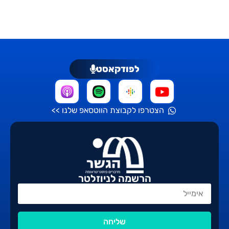
לפודקאסט
הצטרפו לקבוצת הווטסאפ שלנו >>
הרשמה לניוזלטר
שליחה