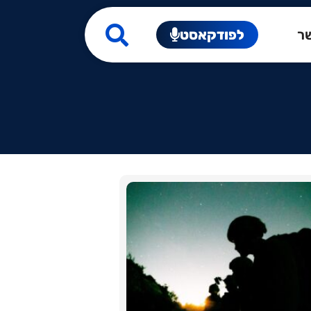
שר
לפודקאסט