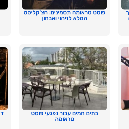
ך
פוסט טראומה תסמינים: הצ'קליסט
המלא לזיהוי ואבחון
בתים חמים עבור נפגעי פוסט
דו
טראומה