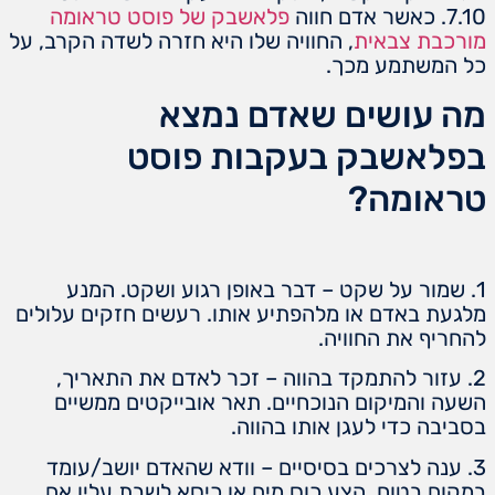
7.10. כאשר אדם חווה
פלאשבק של פוסט טראומה
מורכבת צבאית
, החוויה שלו היא חזרה לשדה הקרב, על
כל המשתמע מכך.
מה עושים שאדם נמצא
בפלאשבק בעקבות פוסט
טראומה?
1. שמור על שקט – דבר באופן רגוע ושקט. המנע
מלגעת באדם או מלהפתיע אותו. רעשים חזקים עלולים
להחריף את החוויה.
2. עזור להתמקד בהווה – זכר לאדם את התאריך,
השעה והמיקום הנוכחיים. תאר אובייקטים ממשיים
בסביבה כדי לעגן אותו בהווה.
3. ענה לצרכים בסיסיים – וודא שהאדם יושב/עומד
במקום בטוח. הצע כוס מים או כיסא לשבת עליו אם