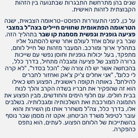
שנים בהן מתרחשת התבגרות שבתנועה בין הזהות
הקבוצתית לזהות האישית.
על כן, לפני התעוררות הפוסט-טראומה הצבאית, ישנה
הטראומה הפתאומית שחווים חיילים בצה"ל במצבי
פציעה גופנית ונפשית מסמנת קו שבר
בתהליך הזה.
שבר בין עולם אחד לעולם אחר שיש להסתגל אליו
בתהליך ארוך ומורכב. המעבר מזהות של חייל לוחם,
מתפקד, בעל יכולות גופניות וחוסן נפשי עם שייכות
ברורה למצב של פציעה ומגבלה מתחיל, בדרך כלל,
בהכחשה אשר יש לה צורה של: "הכל בסדר", "לא קרה
לי כלום", "אני אחלים צ'יק צ'אק ואחזור לחברים
להילחם". באותה תקופה ראשונית, הפצוע חש כאילו
הוא זה שהפקיר את חבריו בשדה הקרב והלך לנוח
בבית חולים. עם חלוף הימים והחודשים, מבין הפצוע את
התמונה המורכבת ואת השלכותיה ומגבלותיה. בשלבים
אלו, בדרך כלל, צה"ל משחרר אותו מן השירות והוא
עובר לטיפול משרד הביטחון. אקט זה מסמן שבר נוסף
בהשתייכות של הלוחם הפצוע. לעתים, הוא נתפס
כהפקרה.