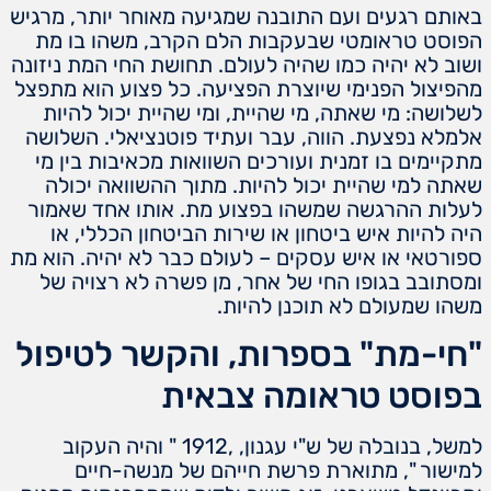
באותם רגעים ועם התובנה שמגיעה מאוחר יותר, מרגיש
הפוסט טראומטי שבעקבות הלם הקרב, משהו בו מת
ושוב לא יהיה כמו שהיה לעולם. תחושת החי המת ניזונה
מהפיצול הפנימי שיוצרת הפציעה. כל פצוע הוא מתפצל
לשלושה: מי שאתה, מי שהיית, ומי שהיית יכול להיות
אלמלא נפצעת. הווה, עבר ועתיד פוטנציאלי. השלושה
מתקיימים בו זמנית ועורכים השוואות מכאיבות בין מי
שאתה למי שהיית יכול להיות. מתוך ההשוואה יכולה
לעלות ההרגשה שמשהו בפצוע מת. אותו אחד שאמור
היה להיות איש ביטחון או שירות הביטחון הכללי, או
ספורטאי או איש עסקים – לעולם כבר לא יהיה. הוא מת
ומסתובב בגופו החי של אחר, מן פשרה לא רצויה של
משהו שמעולם לא תוכנן להיות.
"חי-מת" בספרות, והקשר לטיפול
בפוסט טראומה צבאית
למשל, בנובלה של ש"י עגנון, ,1912 " והיה העקוב
למישור ", מתוארת פרשת חייהם של מנשה-חיים