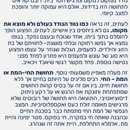
נודד ממקום למקום ומרגיש חסר בית. רובם קוראים
לתחושה הזו בדידות, אולם היא עמוקה יותר והופכת
למצב קיומי.
לעתים, זה נראה
כמו נווד הנודד בעולם ולא מוצא את
מקומו,
גם לא ביחסים בין אישיים, לעתים, הפצוע הופך
להומלס בתוך ביתו, אחד שנוכח ובעצם נפקד, בגופו
נמצא אך נפשו רחוקה ובלתי מושגת- לחוויתם של בת
הזוג והילדים. לפעמים, הגלות שגוזר על עצמו הפצוע
היא סוג של עונש ולפעמים היא פתרון לפחד מפני
נטישה נוספת. פחד מקשר רגשי שיאבד ויכאיב.
זה מעלה מאפיין משמעותי נוסף.
תחושת החי-המת או
המת – החי
. רבים מלינים על היותם בחיים אך ללא
תחושת חיים. בין אם זה על בסיס קהות החושים
שמתפתחת וחונקת את הרגש או על רקע ניתוק
דיסוציאטיבי, התוצאה היא תחושה של רובוטים שלא
מרגישים מאומה זולת כעס ואקספלוסיביות. המצב
הנפשי של המת החי מתפתח כבר בסכנת החיים
ובהבנה שאתה חי במקרה, חי בפוקס. מטר ימינה והיית
מת, אלמלא התחלפת, היית אתה זה שנהרג.