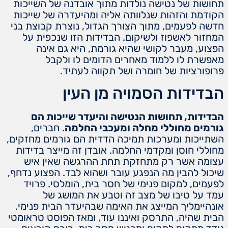
תחושות של נטישה נולדות מתוך אובדנה של השייכות
הקודמת והזהות שנלוותה אליה ומהיעדרה של שייכות
חדשה לפעמים, מתוך הצורך הגדול, נוצרת קבוצת בני
המחזור לאשפוז ולשיקום. הבדידות הזו שנכפית על
הפצוע, מעבר לקושי שהיא גורמת, היא גם אינה
מאפשרת לו ללמוד מאחרים הדומים לו ולקבל
פרופורציות של חומרה ושל תקווה לעתיד.
הבדידות הסמויה מן העין
הבדידות, תחושות הנטישה והיעדר שייכות הם
גורמים מחוללי מחלה ומעכבי החלמה
. חברים,
השתייכות ומערכות תמיכה הדדית הם גורמים מחזקים,
מחוללי חוסן ומקדמי החלמה. אובדן זה מייצר בדידות
עצומה אשר רק מתחזקת תחת ההרגשה שאין איש
שיכול להבין מה הנפגע עובר ושהוא לבד. הפצוע נדחף,
לפעמים, למקום פנימי של חסר בית, הומלסי. פרויד
עמד על טיבו של מצב זה וטבע את המושג של
אונהיימליך המייצג את האימה שבהיעדר הבית פנימי.
הבית שהיה, התרסק ואיננו עוד, ומאז הפוסט טראומטי