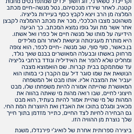
וקריינדל טשארני, זוג חשוך ילדים שמתפרנסים מחנות
קטנה. לאחר שירדו מנכסיהם, נטל מנשה-חיים מכתב
המלצה מן הרב ויצא לקבץ כסף בעיירות גליציה.
משהוטב מצבו הכלכלי, מכר את מכתב ההמלצה לקבצן
אחר אשר מת ועל גופו נמצא המכתב. כך הגיעה
הידיעה על מותו של מנשה חיים אל כפרו ואל אשתו.
היא מותרת מעגינותה ונישאת לאחר והם מולידים
בן.כאשר, סוף סוף, שב מנשה -חיים לכפר, הוא צופה
מרחוק באשתו ובבעלה המאושרים בבנם שאך נולד,
ומחליט שלא להפר את האידיליה ונודד ברחבי גליציה
עד שמתמקם בבית קברות. שם הואמוצא מצבה
הנושאת את שמו סוגר דיל עם הקברן כי במותו הוא
יעביר את המצבה אליו. אותו מבט אל המשפחה
המאושרת שהייתה אמורה להיות משפחתו שלו, מבט
חיצוני לחיים, שבו רואה מהות מי שאתה בהווה את
המהות של מי שהיית אמור להיות בעתיד, הוא מבט
מכאיב ומגלם בתוכו את האבדן ואת היווצרות המת החי.
גם הבחירה לחיות לצד החיים, כתייר מזדמן בתוך חייך
שלך נוצרת מן ההוויה הזו.
ביצירה ספרותית אחרת של לואיג'י פירנדלו, משנת