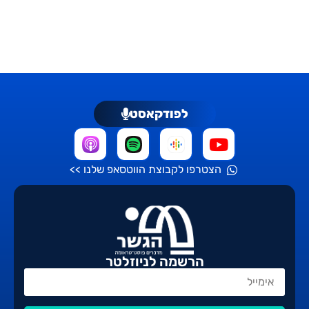
לפודקאסט
הצטרפו לקבוצת הווטסאפ שלנו >>
הרשמה לניוזלטר