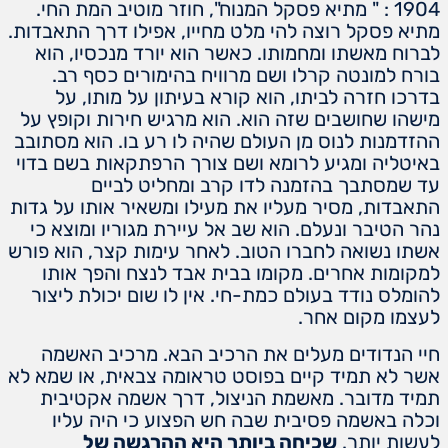
1904 : " מתיא פסקל המנוח", חוזר מוטיב המת החי.
מתיא פסקל רוצה להי מלט מחייו, אפילו דרך התאבדות.
לברוח מאשתו ומחמותו. כאשר הוא יורד מנכסיו, הוא
בורח למונטה קרלו ושם מרוויח בהימורים כסף רב.
בדרכו חזרה לביתו, הוא קורא בעיתון על מותו, על
מישהו שחושבים שזה הוא. הוא מרגיש חירות וקופץ על
ההזדמנות לנוס מן העולם שהיה לו רע בו. הוא מסתובב
באיטליה ומגיע לרומא ושם צורך הרפתקאות בשם בדוי
עד שמסתבך בהזמנה לדו קרב ומחליט לביים
התאבדות, מסיר מעליו את מעילו ומשאיר אותו על גדות
נהר הטיבר ונעלם. הוא שב אל עיירת מגוריו ומוצא כי
אשתו נשואה לחברו הטוב. לאחר עימות קצר, הוא פורש
למקומות אחרים. מקומו בבית אבד לנצח והפך אותו
להומלס נודד בעולם כמת-חי. אין לו שום יכולת ליצור
לעצמו מקום אחר.
חיי הנדודים מעלים את הרכיב הבא. מרכיב האשמה
אשר לא תמיד קיים בפוסט טראומה צבאית, או שמא לא
תמיד מדובר. מאשמת הניצול, דרך אשמה אקטיבית
וכלה באשמה פסיבית שבה חש הפצוע כי היה עליו
לעשות יותר.
שכיחה ביותר היא ההרגשה של