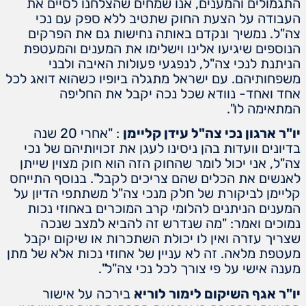
התגמולים והמענים, אנו שמחים שהצלחנו לסיים את
העבודה על הצעת החוק שתטיב ללא ספק עם נכי
צה"ל. נמשיך ונקדם באותה נחישות גם את הפרקים
הנוספים שיגיעו אלינו וישלימו את המענים והמעטפת
הניתנת לנכי צה"ל, לנפגעי פעולות האיבה ולבני
משפחותיהם. עם ישראל מתגלה ביופיו כשהוא דואג לכל
אחד ואחד- נוודא שכל נכה יקבל את החליפה
המתאימה לו".
יו"ר ארגון נכי צה"ל עידן קליימן
: "אחרי 20 שנה
בדיונים וועדות בהן ניסינו לעגן את זכויותיהם של נכי
צה"ל, אני יכול לומר שהחוק הזה הוא חוק מצוין שייתן
לאנשים את הכלים שהם צריכים לקבל". בנוסף התייחס
קליימן לביקורת של חלק מנכי צה"ל משתתפי הדיון על
המענים הניתנים להלומי קרב המוכרים באחוזי נכות
נמוכים ואמר: "מה שנדרש זה להביא למצב שנכה
שצריך עזרה ואין לו יכולת השתכרות או שיקום יקבל
מעטפת מלאה. זה לא עניין של אחוזי נכות אלא של מתן
מענה אישי על פי צורך לכל נכי צה"ל".
יו"ר אגף השיקום לימור לוריא
בירכה על אישור