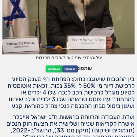
צילום: דני שם טוב דוברות הכנסת
שתפו:
WhatsApp
Facebook
בין ההטבות שיעוגנו בחוק: הפחתת רף מענק הסיוע
לרכישת דיור מ-50% ל-35% נכות, זכאות אוטומטית
לסיוע מוגדל לרכישת רכב לנכה שלו 4 ילדים או
למתמודד עם פוסט טראומה שלו 3 ילדים וכלב שירות
ועיגון ביטול מבחן ההכנסה לנכי צה"ל כהוראת קבע
ועדת העבודה והרווחה בראשות ח"כ ישראל אייכלר
אישרה לקריאות שנייה ושלישית את הצעת חוק הנכים
(תגמולים ושיקום) (תיקון מס' 33), התשפ"ב-2022,
המעגנת ומרחיבה את זכאויותיהם של נכי צה"ל