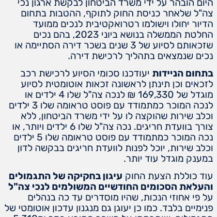
היום הובהר על ידי משרד הביטחון לבקשת ארגון נכי
צה"ל שלאחר כניסת החוק לתוקף, ההטבות בתחום
הדיור יחולו וישולמו רטרואקטיבית לנכים ממועד
החלטת הממשלה בנושא ביוני 2023, בהם נכים
שזכאותם לסיוע של 3 שנים בשכר דירה הסתיימה או
נכים שנמצאים בתהליך לרכישת דירה.
בתחום הניידות
יעודכנו סכומי הסיוע לרכישת רכב
לזכאים וכן תינתן לראשונה זכאות אוטומטית לסיוע
מוגדל של 169,330 ₪ לנכה צה"ל שלו 4 ילדים או
לנכה המוכר כמתמודד עם פוסט טראומה שלו 3 ילדים
וכלב שירות שהוקצה לו על ידי משרד הביטחון, ללא
צורך בוועדת חריגים. נכה צה"ל שלו 6 ילדים ויותר, או
נכה המוכר כמתמודד עם פוסט טראומה שלו 5 ילדים
וכלב שירות, יוכל לפנות לוועדת חריגים בבקשה לדון
במענק מוגדל עוד יותר.
עוד כוללת הצעת החוק
עיגון בחקיקה של התגמולים
והעלאת הסכומים החודשיים המשולמים לנכי צה"ל
על פי אחוזי הנכות, שהיו מוסדרים עד כה בנהלים
פנימיים בלבד. כמו כן יעוגן גם מנגנון עדכון אוטומטי של