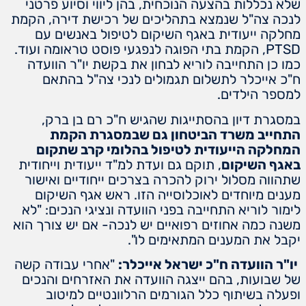
שלא נכללות בהצעה הנוכחית, בהן ליווי וסיוע פרטני
לנכה צה"ל שנמצא בתהליכים של רכישת דירה, הקמת
מחלקה ייעודית באגף השיקום לטיפול באנשים עם
PTSD, הקמת בתי הפוגה לנפגעי פוסט טראומה ועוד.
כמו כן התחייבה לוריא לבחון את בקשת יו"ר הוועדה
ח"כ אייכלר לתשלום תגמולים לנכי צה"ל בהתאם
למספר הילדים.
במסגרת דיון בהסתייגות שהגיש ח"כ רם בן ברק,
התחייב משרד הביטחון גם שבמסגרת הקמת
המחלקה הייעודית לטיפול בהלומי קרב שתקום
באגף השיקום
, תוקם גם ועדת למ"ד ייעודית וייחודית
שתהווה מסלול ירוק להכרה בצרכים ייחודיים ואישור
מענים מיוחדים לאוכלוסייה הזו. ראש אגף השיקום
לימור לוריא התחייבה בפני הוועדה ונציגי הנכים: "לא
משנה כמה אחוזים רפואיים יש לנכה- אם יש צורך הוא
יקבל את המענים המתאימים לו".
יו"ר הוועדה ח"כ ישראל אייכלר:
"אחרי עבודה קשה
של שבועות, בהם ייצגה הוועדה את האזרחים והנכים
ופעלה בשיתוף כלל הגורמים הרלוונטיים למיטוב