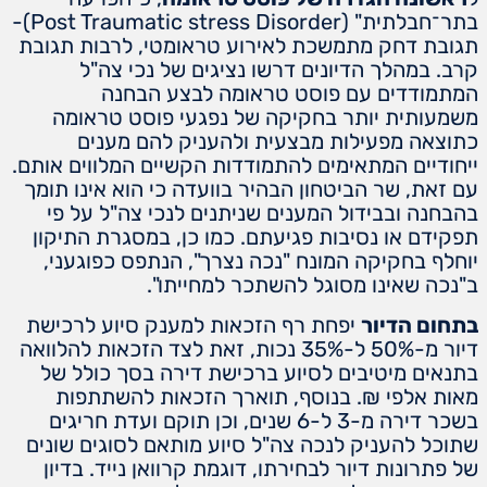
בתר־חבלתית" (Post Traumatic stress Disorder)-
תגובת דחק מתמשכת לאירוע טראומטי, לרבות תגובת
קרב. במהלך הדיונים דרשו נציגים של נכי צה"ל
המתמודדים עם פוסט טראומה לבצע הבחנה
משמעותית יותר בחקיקה של נפגעי פוסט טראומה
כתוצאה מפעילות מבצעית ולהעניק להם מענים
ייחודיים המתאימים להתמודדות הקשיים המלווים אותם.
עם זאת, שר הביטחון הבהיר בוועדה כי הוא אינו תומך
בהבחנה ובבידול המענים שניתנים לנכי צה"ל על פי
תפקידם או נסיבות פגיעתם. כמו כן, במסגרת התיקון
יוחלף בחקיקה המונח "נכה נצרך", הנתפס כפוגעני,
ב"נכה שאינו מסוגל להשתכר למחייתו".
בתחום הדיור
יפחת רף הזכאות למענק סיוע לרכישת
דיור מ-50% ל-35% נכות, זאת לצד הזכאות להלוואה
בתנאים מיטיבים לסיוע ברכישת דירה בסך כולל של
מאות אלפי ₪. בנוסף, תוארך הזכאות להשתתפות
בשכר דירה מ-3 ל-6 שנים, וכן תוקם ועדת חריגים
שתוכל להעניק לנכה צה"ל סיוע מותאם לסוגים שונים
של פתרונות דיור לבחירתו, דוגמת קרוואן נייד. בדיון