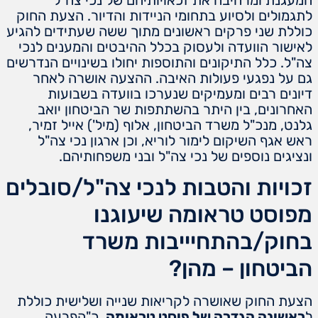
לתגמולים ולסיוע בתחומי הניידות והדיור. הצעת החוק
כוללת שני פרקים ראשונים מתוך ששה שעתידים להגיע
לאישור הוועדה ולעסוק בכלל ההיבטים והמענים לנכי
צה"ל. כלל התיקונים והתוספות יחולו בשינויים הנדרשים
גם על נפגעי פעולות האיבה. ההצעה אושרה לאחר
דיונים רבים ומעמיקים שנערכו בוועדה בשבועות
האחרונים, בין היתר בהשתתפות שר הביטחון יואב
גלנט, מנכ"ל משרד הביטחון, אלוף (מיל') אייל זמיר,
ראש אגף השיקום לימור לוריא, וכן ארגון נכי צה"ל
ונציגים נוספים של נכי צה"ל ובני משפחותיהם.
זכויות והטבות לנכי צה"ל/סובלים
מפוסט טראומה שיעוגנו
בחוק/בהתחיייבות משרד
הביטחון – מהן?
הצעת החוק שאושרה לקריאות שנייה ושלישית כוללת
ל
ראשונה הגדרה של פוסט טראומה
, כ"הפרעה