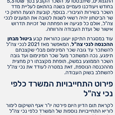
התגמולים, שיתבססו על השכר הקובע בסך 5,310₪
בחודש ויעודכנו פעמיים בשנה בהתאם לעליית מדד
השכר בשירות הציבורי. בנוסף, קובעת הצעת החוק כי
שר הביטחון יהיה רשאי לשנות לטובה את המענים לנכי
צה"ל, אולם כל פגיעה או הפחתה של זכויות תדרוש
אישור של ועדת העבודה והרווחה.
עוד במסגרת התיקון יעוגן כהוראת קבע
ביטול מבחן
ההכנסה לנכי צה"ל
, המאפשר מאז 2021 לנכי צה"ל
להשתכר עד גובה שכר המינימום מבלי שקצבתם
תיפגע. נכה המשתכר מעל שכר המינימום ועד גובה
השכר הממוצע במשק, תופחת מקצבתו רק מחצית
מההכנסה הנוספת, זאת במטרה לעודד את נכי צה"ל
להשתלב בשוק העבודה.
פירוט התחייבויות המשרד כלפי
נכי צה"ל
לקראת תום הדיון היום פירטה יו"ר אגף השיקום לימור
לוריא התחייבויות נוספות של המשרד כלפי נכי צה"ל