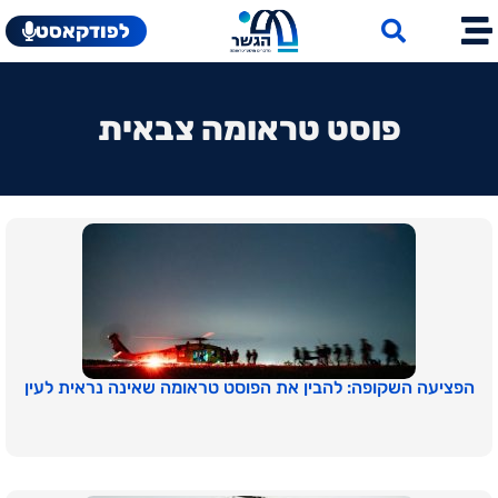
לפודקאסט
פוסט טראומה צבאית
הפציעה השקופה: להבין את הפוסט טראומה שאינה נראית לעין