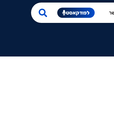
שר
לפודקאסט