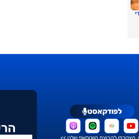
י
לפודקאסט
הרש
הצטרפו לקבוצת הווטסאפ שלנו >>