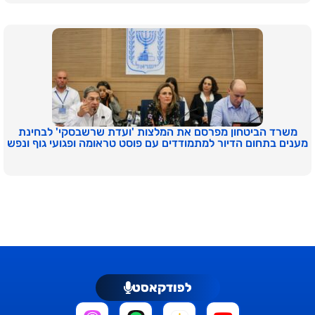
משרד הביטחון מפרסם את המלצות 'ועדת שרשבסקי' לבחינת
מענים בתחום הדיור למתמודדים עם פוסט טראומה ופגועי גוף ונפש
לפודקאסט