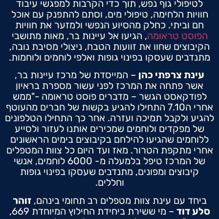
לטיפולי גוף נפש, תוך כדי הקרבות למפגשי עיבוד
חוויות הלחימה, טיפולי מים, וסתם להתפנק עם אוכל
חם וביתי. כחלק מהסיוע הנפשי ולמזער את חוויות
הפוסט טראומה
, הגיעו אל עיינות בר, מאות מתושבי
הקיבוצים שחוו את זוועות הטבח, ניצולי מסיבת נובה,
מתנדבים שעסקו בפינוי גופות ואלפי לוחמים ולוחמות.
עינת צרפתי כהן
– המייסדת של מרכז עיינות בר,
אשר פתחה את המרכז לפני עשור מספרת בראיון
לפודקאסט הגשר – מדברים פוסט טראומה -"ממש
אחרי ה7.10 התחילו להגיע בקשות של חברים מהעוטף
להגיע ולקבל תמיכה ועזרה. אחר כך התחילו הטלפונים
של מפקדים ולוחמים שמכירים אותנו לעזור ולסייע
ללוחמים שהגיעו להילחם בקיבוצים בימים הראשונים
אחרי מתקפת הטרור. מאז ועד היום כל צוות המטפלים
של המרכז טיפל בלמעלה מ- 6000 לוחמים, אנשי
קיבוצים ומפונים, מתנדבים שעסקו בפינוי גופות
וחללים.
ביחד עם עינת צוות מטפלים רב תחומי בינהם,
זוהר
סלע דוד
– מי ששירת ביחידת החילוץ המיוחדת 669,