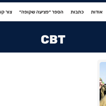
אודות
כתבות
הספר ״פציעה שקופה״
צור ק
CBT