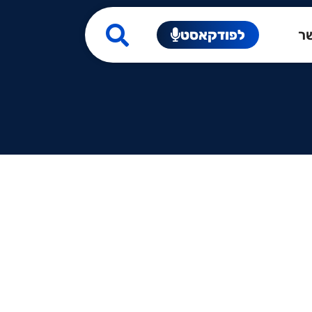
שר
לפודקאסט