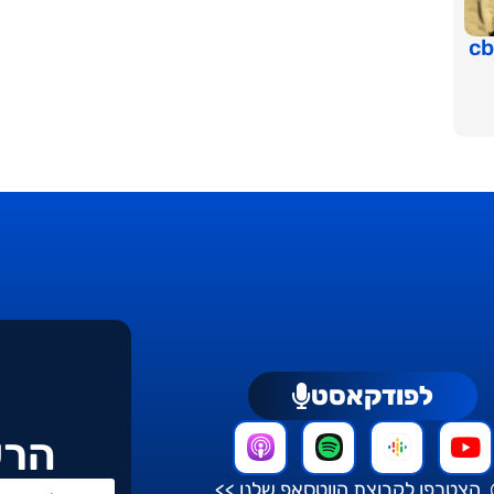
סט טראומה טיפול ב cbt
לפודקאסט
הרש
הצטרפו לקבוצת הווטסאפ שלנו >>