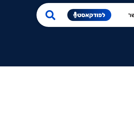
שר
לפודקאסט