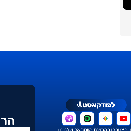
לפודקאסט
הרש
הצטרפו לקבוצת הווטסאפ שלנו >>