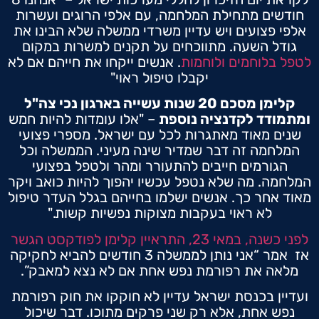
חודשים מתחילת המלחמה, עם אלפי הרוגים ועשרות
אלפי פצועים ויש עדיין משרדי ממשלה שלא הבינו את
גודל השעה. מתווכחים על תקנים למשרות במקום
לטפל בלוחמים ולוחמות
. אנשים ייקחו את חייהם אם לא
יקבלו טיפול ראוי"
קלימן מסכם 20 שנות עשייה בארגון נכי צה"ל
ומתמודד לקדנציה נוספת
– "אלו עומדות להיות חמש
שנים מאוד מאתגרות לכל עם ישראל. מספרי פצועי
המלחמה זה דבר שמדיר שינה מעיני. הממשלה וכל
הגורמים חייבים להתעורר ומהר ולטפל בפצועי
המלחמה. מה שלא נטפל עכשיו יהפוך להיות כואב ויקר
מאוד אחר כך. אנשים ישלמו בחייהם בגלל העדר טיפול
לא ראוי בעקבות מצוקות נפשיות קשות."
לפני כשנה, במאי 23, התראיין קלימן לפודקסט הגשר
אז אמר “אני נותן לממשלה 3 חודשים להביא לחקיקה
מלאה את רפורמת נפש אחת אם לא נצא למאבק”.
ועדיין בכנסת ישראל עדיין לא חוקקו את חוק רפורמת
נפש אחת, אלא רק שני פרקים מתוכו. דבר שיכול