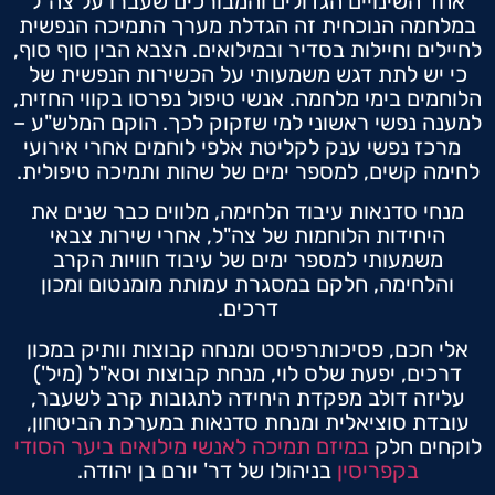
אחד השינויים הגדולים והמבורכים שעברו על צה"ל
במלחמה הנוכחית זה הגדלת מערך התמיכה הנפשית
לחיילים וחיילות בסדיר ובמילואים. הצבא הבין סוף סוף,
כי יש לתת דגש משמעותי על הכשירות הנפשית של
הלוחמים בימי מלחמה. אנשי טיפול נפרסו בקווי החזית,
למענה נפשי ראשוני למי שזקוק לכך. הוקם המלש"ע –
מרכז נפשי ענק לקליטת אלפי לוחמים אחרי אירועי
לחימה קשים, למספר ימים של שהות ותמיכה טיפולית.
מנחי סדנאות עיבוד הלחימה, מלווים כבר שנים את
היחידות הלוחמות של צה"ל, אחרי שירות צבאי
משמעותי למספר ימים של עיבוד חוויות הקרב
והלחימה, חלקם במסגרת עמותת מומנטום ומכון
דרכים.
אלי חכם, פסיכותרפיסט ומנחה קבוצות וותיק במכון
דרכים, יפעת שלס לוי, מנחת קבוצות וסא"ל (מיל')
עליזה דולב מפקדת היחידה לתגובות קרב לשעבר,
עובדת סוציאלית ומנחת סדנאות במערכת הביטחון,
לוקחים חלק
במיזם תמיכה לאנשי מילואים ביער הסודי
בקפריסין
בניהולו של דר' יורם בן יהודה.