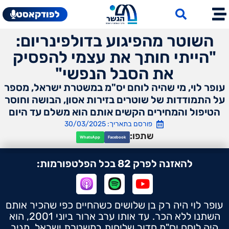
לפודקאסט
השוטר מהפיגוע בדולפינריום:
"הייתי חותך את עצמי להפסיק
את הסבל הנפשי"
עופר לוי, מי שהיה לוחם יס"מ במשטרת ישראל, מספר
על התמודדות של שוטרים בזירות אסון, הבושה וחוסר
הטיפול והמחירים הקשים אותם הוא משלם עד היום
פורסם בתאריך: 30/03/2025
שתפו:
WhatsApp
Facebook
להאזנה לפרק 82 בכל הפלטפורמות:
עופר לוי היה רק בן שלושים כשהחיים כפי שהכיר אותם
השתנו ללא הכר. עד אותו ערב ארור ביוני 2001, הוא
היה לוחם יס"מ חדור שליחות במשטרת ישראל, מגיב