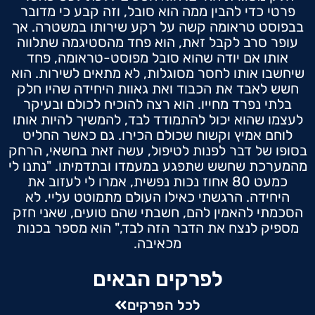
פרטי כדי להבין ממה הוא סובל, וזה קבע כי מדובר
בבפוסט טראומה קשה על רקע שירותו במשטרה. אך
עופר סרב לקבל זאת, הוא פחד מהסטיגמה שתלווה
אותו אם יודה שהוא סובל מפוסט-טראומה, פחד
שיחשבו אותו לחסר מסוגלות, לא מתאים לשירות. הוא
חשש לאבד את הכבוד ואת גאוות היחידה שהיו חלק
בלתי נפרד מחייו. הוא רצה להוכיח לכולם ובעיקר
לעצמו שהוא יכול להתמודד לבד, להמשיך להיות אותו
לוחם אמיץ וקשוח שכולם הכירו. גם כאשר החליט
בסופו של דבר לפנות לטיפול, עשה זאת בחשאי, הרחק
מהמערכת שחשש שתפגע במעמדו ובתדמיתו. "נתנו לי
כמעט 80 אחוז נכות נפשית, אמרו לי לעזוב את
היחידה. הרגשתי כאילו העולם מתמוטט עליי. לא
הסכמתי להאמין להם, חשבתי שהם טועים, שאני חזק
מספיק לנצח את הדבר הזה לבד," הוא מספר בכנות
מכאיבה.
לפרקים הבאים
לכל הפרקים