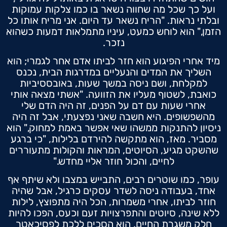
ועל כך שכל מה שחווה נשאר בו כמו צלקות עמוקות
ובלתי נראות. "הריח נשאר עד היום. אני מריח אותו כל
הזמן," הוא לוחש כמעט, עיניו מתמלאות דמעות כשהוא
נזכר.
מיד אחרי הפיגוע הוא חזר לביתו אדם אחר לגמרי; הוא
השליך את המדים והנעליים במדרגות הבית, נכנס
למקלחת, ושם ניסה במשך שעות, באובססיביות
כואבת, לשטוף מעליו את הזוועה. "אשתי מצאה אותי
אחרי שעות עם דם על הפנים, זה היה הדם שלי
מהשפשופים. היא חשבה שאני נפצעתי, אבל זה היה
ניסיון להתנקות ממשהו שאי אפשר באמת למחוק," הוא
מסביר. מאז, הוא מתקשה להירדם בלילות, "כי ברגע
שהשקט מגיע, הסיוטים, המראות והקולות מתעוררים
לחיים, והכול חוזר אליי מחדש."
עופר, כמו שוטרים רבים, התבייש במצבו ולא שיתף אף
אחד, בעבודה ניסה לשדר עסקים כרגיל, אבל שהיה
חוזר לביתו, אחרי משמרות, הכל היה מתפוצץ, לילות
ללא שינה, סיוטים והתפרצויות זעם וכעס, הפכו להיות
חלק משגרת החיים. הוא הסכים ללכת לפסיכאטר