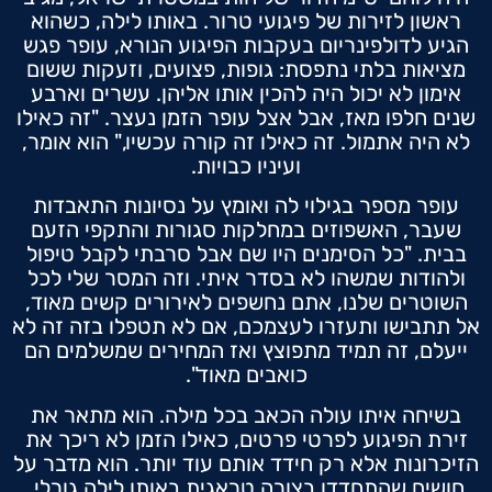
ראשון לזירות של פיגועי טרור. באותו לילה, כשהוא
הגיע לדולפינריום בעקבות הפיגוע הנורא, עופר פגש
מציאות בלתי נתפסת: גופות, פצועים, וזעקות ששום
אימון לא יכול היה להכין אותו אליהן. עשרים וארבע
שנים חלפו מאז, אבל אצל עופר הזמן נעצר. "זה כאילו
לא היה אתמול. זה כאילו זה קורה עכשיו," הוא אומר,
ועיניו כבויות.
עופר מספר בגילוי לה ואומץ על נסיונות התאבדות
שעבר, האשפוזים במחלקות סגורות והתקפי הזעם
בבית. "כל הסימנים היו שם אבל סרבתי לקבל טיפול
ולהודות שמשהו לא בסדר איתי. וזה המסר שלי לכל
השוטרים שלנו, אתם נחשפים לאירורים קשים מאוד,
אל תתבישו ותעזרו לעצמכם, אם לא תטפלו בזה זה לא
ייעלם, זה תמיד מתפוצץ ואז המחירים שמשלמים הם
כואבים מאוד".
בשיחה איתו עולה הכאב בכל מילה. הוא מתאר את
זירת הפיגוע לפרטי פרטים, כאילו הזמן לא ריכך את
הזיכרונות אלא רק חידד אותם עוד יותר. הוא מדבר על
חושים שהתחדדו בצורה טראגית באותו לילה גורלי,