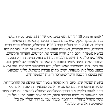
"אנחנו זוג מגיל 18 והורים לשני בנים.
אלי שירת 22 שנים בסיירת גולני
כלוחם, מפקד וצלף, ושש שנים במשרד הביטחון, באבטחת נציגויות
בחו"ל.
ב- 2006 הוכר כהלום קרב PTSD.
גבריאלה, מטפלת שנים רבות
ביחידים, זוגות וקבוצות, בשיטות הנוגעות בגוף-נפש ותודעה, וכותבת בלוג
בנושא משפחה והלם קרב.
יחדיו עברנו את הסיוטים, הועדות והקשיים,
אשר שינו כליל את חיינו: מורכבויות בתחום הזוגי, המיני, ההורי, העסקי
והחברי.
למדנו כיצד לשמר בתוכם את האהבה, ולאפשר לה לתמוך בנו.
עם הזמן, הבנו שהסיפור האישי שלנו, נוגע באינספור משפחות. הוא נמצא
כמעט בכול בית, משפחה, ישוב ומקום עבודה בישראל.
גילינו, שכמעט
ואין בנמצא הקשבה וריפוי למערכת הזוגית והמשפחתית.
בקשת העומק שלנו כיום, היא לפקוח מבט חדשני ומרפא על ההתמודדות
הזוגית והמשפחתית עם הפוסט טראומה הצבאית.
החלום הוא להביא
ריפוי, להוות חלקיק אור בדרך מהמלחמה והמחלה להחלמה. על מנת ליצור
את ההשפעה הזו יצרנו הרצאה וספר, וכן מפגשים לזוגות כמונו.
כול זוג,
אשר מתחיל בתהליך ההחלמה, מעלה עמו על דרך המלך את כול
המעגלים האנושיים סביבו."