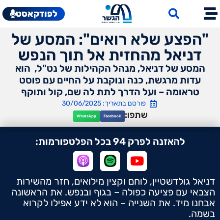
לפודקאסט
"הפצע שלא רואים": המסע של
דניאל מהחזית אל תוך הנפש
המסע של דניאל, מנהל הקהילות של נט"ל, הוא
עדות מרגשת, כנה ונוקבת על החיים עם פוסט
טראומה – ועל הדרך לתת לה שם, קול ותוקף
פורסם בתאריך: 30/06/2025
שתפו:
WhatsApp
Facebook
להאזנה לפרק 94 בכל הפלטפורמות:
דניאל גולדשטיין, לוחם וקצין מילואים, חזר מהשירות
הצבאי עם פציעה כפולה – בגוף ובנפש. את הראשונה
אבחנו מיד. את השנייה – הוא לא ידע אפילו לקרוא
בשמה.