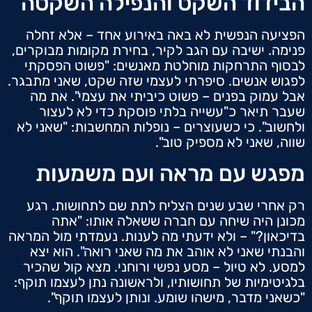
הבידוד השקט והנפילה השקטה
הפציעה הנפשית לא באה באירוע אחד – אלא זחלה
פנימה. ישיבה עם הגב לקיר, בחירת מקומות מבוקרים,
לבסוף התרחקות מוחלטת מאנשים: "פשוט הפסקתי
לפגוש אנשים. סיפרתי לעצמי שזה שקט, שאני מתבגר.
אבל עמוק בפנים – פשוט כיביתי את עצמי". את מה
שעבר תיאר כ"עשייה בלתי פוסקת כדי לא לעצור
ולחשוב". כי כשעוצרים – נופלות המחשבות: "שאני לא
שווה, שאני לא מספיק טוב".
מפגש עם מראה ועם משמעות
רק אחרי שבע שנים הצליח לתת שם לתחושות. רגע
מכונן היה שיחה עם חברה ששאלה אותו: "אתה
בדיכאון?" – ולא ידעתי מה לענות. נעמדתי מול המראה
והבנתי שאני לא אוהב את מה שאני רואה". הוא יצא
למסע. לא טיול – מסע נפשי ורוחני. מצא קול שהכיר
בלגיטימיות של תחושותיו, ולראשונה נתן לעצמו תוקף:
"כשאני מדבר, מישהו שומע. ונותן לעצמו תוקף".