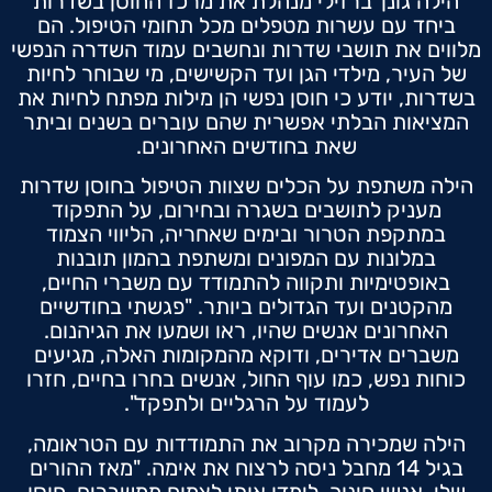
הילה גונן־ברזילי מנהלת את מרכז החוסן בשדרות
ביחד עם עשרות מטפלים מכל תחומי הטיפול. הם
מלווים את תושבי שדרות ונחשבים עמוד השדרה הנפשי
של העיר, מילדי הגן ועד הקשישים, מי שבוחר לחיות
בשדרות, יודע כי חוסן נפשי הן מילות מפתח לחיות את
המציאות הבלתי אפשרית שהם עוברים בשנים וביתר
שאת בחודשים האחרונים.
הילה משתפת על הכלים שצוות הטיפול בחוסן שדרות
מעניק לתושבים בשגרה ובחירום, על התפקוד
במתקפת הטרור ובימים שאחריה, הליווי הצמוד
במלונות עם המפונים ומשתפת בהמון תובנות
באופטימיות ותקווה להתמודד עם משברי החיים,
מהקטנים ועד הגדולים ביותר. "פגשתי בחודשיים
האחרונים אנשים שהיו, ראו ושמעו את הגיהנום.
משברים אדירים, ודוקא מהמקומות האלה, מגיעים
כוחות נפש, כמו עוף החול, אנשים בחרו בחיים, חזרו
לעמוד על הרגליים ולתפקד".
הילה שמכירה מקרוב את התמודדות עם הטראומה,
בגיל 14 מחבל ניסה לרצוח את אימה. "מאז ההורים
שלי, אנשי חינוך, לימדו אותי לצמוח ממשברים. חוסן