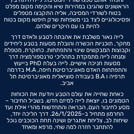
הראשונים שהגיבו במהירות שיא והקימה מקום מפלט
בטוח לשורדי המסיבה, אליה התקבצו מטפלים
ופסיכולוגיים לצד בני משפחות שרק חיפשו מקום בטוח
להיות בו עם היקרים שלהם.
לייה נאור משלבת את אהבתה לטבע ולאדם דרך
מחקר, תוכניות הכשרה והובלת מסעות בטבע ליחידים
וקבוצות המבקשים שינוי והתפתחות. כחוקרת, מטפלת
ומנחה לייה מתמקדת בתהליכי טרנספורמציה דרך
מסעות חניכה אישיים. לייה בעלת PhD בייעוץ
והתפתחות האדם מאוניברסיטת חיפה, M.A בדרמה
תרפיה ו B.A בעבודה סוציאלית מאוניברסיטת תל
אביב.
כאחת שחייה את עולם הטבע ויודעת את הכוחות
הטמונים בו, יוצאת לייה למיזם חדש.
בשביל החיבור –
מסע לחיבור העם, הבראה והתחדשות מהרי אילת ועד
החרמון מתחיל ב-26/1/2025.
דרך הליכה יחד,
שיחות לב, צליחת אתגרים ושינה תחת הכוכבים
נוכל
להתחבר חזרה למה שחי, מרפא ומאחד