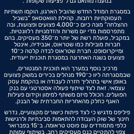
במענה מותאם גם ל”פציעות שקופות”.
במסגרת המודל החדש שהוביל הארגון, הוקמו תשתיות
תעסוקתיות רחבות. קהילת הוואטסאפ “בשביל
ההצלחה” מונה כיום כ־4,000 פצועים ופצועות, ובה
מתפרסמות מדי יום משרות והזדמנויות רלוונטיות.
במקביל, פועלת רשת של יותר מ־350 מעסיקים, בהם
חברות מובילות כמו שטראוס, אנבידיה, אינטל
ומייקרוסופט. חברת שטראוס לבדה קלטה כ־10
פצועים בשנה האחרונה במסגרת תוכנית ייעודית.
מרכיב נוסף במערך הוא תוכנית המנטורים,
שבמסגרתה ליוו כ־190 מנהלים בכירים במשק פצועים
באופן אישי בתהליך חזרה לעבודה או בהקמת עסק
עצמאי. זאת לצד שיתוף פעולה אסטרטגי עם בנק
הפועלים, הכולל מיזם משותף למימון וקידום פעילות
האגף כחלק מהאחריות החברתית של הבנק.
פיליפס מדגיש כי לצד פיתוח כישורים מקצועיים, נדרש
חינוך של שוק העבודה להתאמות סביבתיות ולרגישות
כלפי מתמודדים עם פוסט טראומה. ב־15 בפברואר
צפוי להתקיים כנס מעסיקים רחב, בשיתוף עמותת