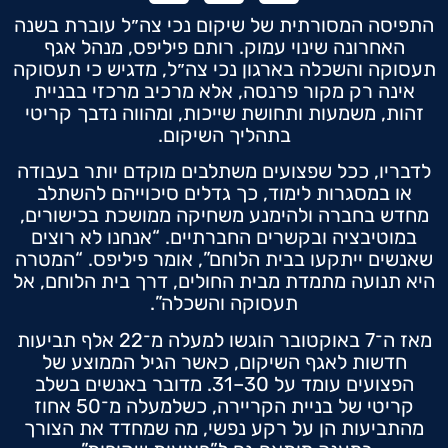
התפיסה המסורתית של שיקום נכי צה״ל עוברת בשנה
האחרונה שינוי עמוק. רותם פיליפס, מנהל אגף
תעסוקה והשכלה בארגון נכי צה״ל, מדגיש כי תעסוקה
אינה רק מקור פרנסה, אלא מרכיב מרכזי בבניית
זהות, משמעות ותחושת שייכות, ומהווה נדבך קריטי
בתהליך השיקום.
לדבריו, ככל שפצועים משתלבים מוקדם יותר בעבודה
או במסגרות לימוד, כך גדלים סיכוייהם להשתלב
מחדש בחברה ולהימנע משחיקה ממושכת בכישורים,
במוטיבציה ובקשרים החברתיים. “אנחנו לא רוצים
שאנשים ייתקעו בבית הלוחם”, אומר פיליפס. “המטרה
היא תנועה מתמדת מבית החולים, דרך בית הלוחם, אל
תעסוקה והשכלה”.
מאז ה־7 באוקטובר הוגשו למעלה מ־22 אלף תביעות
חדשות לאגף השיקום, כאשר הגיל הממוצע של
הפצועים עומד על 30–31. מדובר באנשים בשלב
קריטי של בניית הקריירה, כשלמעלה מ־50 אחוז
מהתביעות הן על רקע נפשי, מה שמחדד את הצורך