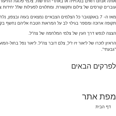
אותה אנחנו רואים בטלויזיה או באתרי החדשות. צלמי פלוגת התיעוד
עוברים קורסים של צילום ותקשורת. ומתלווים לפעילות שלל יחידות
מאז ה- 7 באוקטובר כל הצלמים הצבאיים נמצאים בעזה ובצפו
תקופה ארוכה ומספר בגילוי לב על המראות הטבח אליהם נחשף בקיבוצי עוטף עזה ב- 7 באוקטובר, על האירוע הקשה בה נשלח לתעד את חילוץ גופות חטו
הצצה לנפש דרך העין של צלמי המלחמה של צה"ל.
"גבעתי".
לפרקים הבאים
מפת אתר
דף הבית