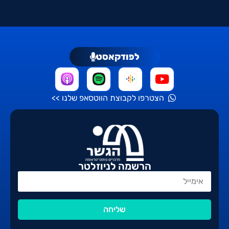
לפודקאסט
הצטרפו לקבוצת הווטסאפ שלנו >>
הרשמה לניוזלטר
שליחה