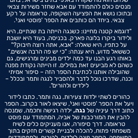
מנסים כולם להתמודד עם אבא שחזר משירות צבאי
ובתוכו נושא את הפציעה השקופה, טראומה על רקע
צבאי. ביחד הם כותבים את הספר 'פוסטי ואני'.
"דוגמא קטנה מחיינו: כשנגה הייתה בת שנתיים, היא
ולידור ביקרו בלונה פארק. בכניסה, בעוד היא יושבת
על כתפיו, היא שאלה: "אבא, אתה רוצה חיבוק?"
כששאל מדוע, היא ענתה: "כי יש פה הרבה אנשים."
באותו רגע הבנו עד כמה ילדים מבינים ומרגישים, גם
כשהם לא מביעים זאת במילים. זו הייתה נקודת מפנה
שהובילה אותנו לכתיבת הספר הזה – סיפור אמיתי
וכנה, שדרכו נוכל לדבר ולהסביר לנגה ותמר ובכלל –
לילדים ולהורים".
כהורים לשתי ילדות צעירות, נגה ותמר. כתבו לידור
ויעל את הספר 'פוסטי ואני', שיצאו לאור בקרוב. הספר
כתוב דרך עיניה של
נגה
,
ילדה רגישה וחכמה, שמנסה
להבין את המורכבות של אביה, המתמודד עם פוסט
טראומה. דרך סיפורה, אנו מעניקים כלים לשיח
משפחתי פתוח, להכלה ולבניית קשרים חזקים בתוך
המשפחה. הספר פונה לילדים, להורים, ולמתמודדים.