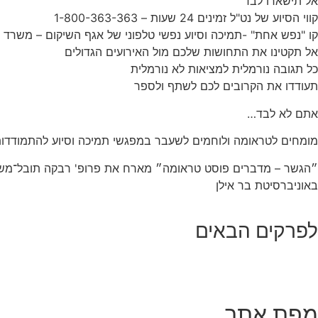
אל תישארו לבד
קווי הסיוע של נט"ל זמינים 24 שעות – 1-800-363-363
קו "נפש אחת" -תמיכה וסיוע נפשי טלפוני של אגף השיקום – משרד הביטח
אל תקטינו את התחושות שלכם מול האירועים הגדולים
כל תגובה נורמלית למציאות לא נורמלית
תעודדו את הקרובים לכם לשתף ולספר
אתם לא לבד…
מומחים לטראומה ולוחמים לשעבר במפגשי תמיכה וסיוע להתמודדו
״הגשר – מדברים פוסט טראומה״ מארח את פרופ' רבקה תובל־משיח,
באוניברסיטת בר אילן
לפרקים הבאים
מפת אתר