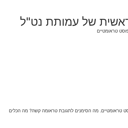
ראשית של עמותת נט"ל
מהאירוע המזעזע של 7.10 אלפי גברים ונשים צפויים להיות פוסט טראומטיים. מה הסימנים לתגובת טראומה קשה? מה הכלים