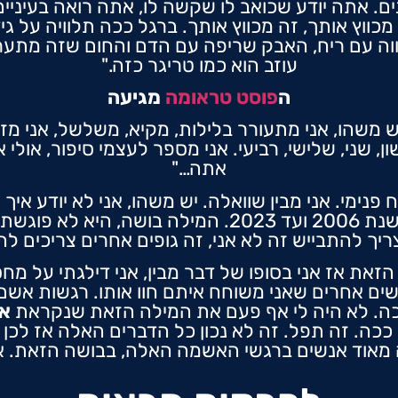
ים. אתה יודע שכואב לו שקשה לו, אתה רואה בעיניים
 מכווץ אותך, זה מכווץ אותך. ברגל ככה תלוויה על ג
וה עם ריח, האבק שריפה עם הדם והחום שזה מתערבב
עוזב הוא כמו טריגר כזה."
ה
פוסט טראומה
מגיעה
 משהו, אני מתעורר בלילות, מקיא, משלשל, אני מזיע
, שני, שלישי, רביעי. אני מספר לעצמי סיפור, אולי
אתה…"
 פנימי. אני מבין שוואלה. יש משהו, אני לא יודע איך
פונה לעזרה. לכל אורך הדרך משנת 2006 ועד 2023. המי
יך להתבייש זה לא אני, זה גופים אחרים צריכים להת
את אז אני בסופו של דבר מבין, אני דילגתי על מחסו
שים אחרים שאני משוחח איתם חוו אותו. רגשות אשם, 
כה. לא היה לי אף פעם את המילה הזאת שנקראת
א
ככה. זה תפל. זה לא נכון כל הדברים האלה אז לכן 
אוד אנשים ברגשי האשמה האלה, בבושה הזאת. אני