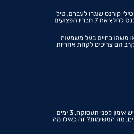
 אורי וחבריו היו בשדה הקרב, מטח של 14 טילי קורנט שוגרו לעברם, טיל
אחד פגע ישירות בפומה בו ישבו הוא וחבריו. מתוך תחושת החברות העמוקה, אורי נכנס לחלץ את 7 חבריו הפצועים
או משהו בחיים בעל משמעות
קרב הם צריכים לקחת אחריות
"ב 2006 בצו 8 אנחנו נקראים למלחמת לבנון השנייה. אנחנו מגיעים לשטחי כינוס יש אימון לפני תעסוקה, 3 ימים
צים, מה המשימות? זה כאילו מה