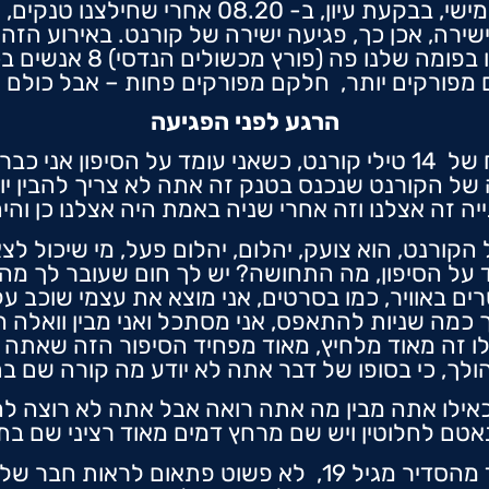
ירה, אכן כך, פגיעה ישירה של קורנט. באירוע הזה 
ולמזלי כל שאר האנשים אצל
מפורקים יותר, חלקם מפורקים פחות – אבל כולם ח
הרגע לפני הפגיעה
"אני עומד על הסיפון, היה מטח של 14 טילי קורנט, כשאני עומד על
ל הקורנט שנכנס בטנק זה אתה לא צריך להבין יותר
יה זה אצלנו וזה אחרי שניה באמת היה אצלנו כן והיה
הקורנט, הוא צועק, יהלום, יהלום פעל, מי שיכול ל
ד על הסיפון, מה התחושה? יש לך חום שעובר לך מה
 באוויר, כמו בסרטים, אני מוצא את עצמי שוכב על
לך כמה שניות להתאפס, אני מסתכל ואני מבין וואלה 
ילו זה מאוד מלחיץ, מאוד מפחיד הסיפור הזה שאתה 
לך, כי בסופו של דבר אתה לא יודע מה קורה שם בת
אילו אתה מבין מה אתה רואה אבל אתה לא רוצה להב
אטם לחלוטין ויש שם מרחץ דמים מאוד רציני שם בת
"דובי גניש, אני משרת איתו עוד מהסדיר מגיל 19, לא פשוט