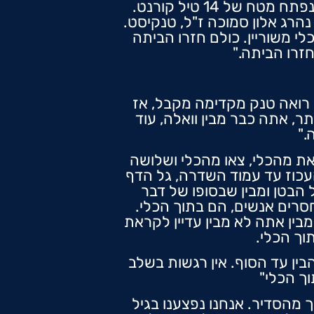
"בבוקרו של 10 באוגוסט, יום חמישי, בבקעת עיון, ב- 08.20 אחרי שחילצנו טנקים, נפתח מטח של 14 טיל קורנט.
נהרג אלון סמוכה ז"ל, טנקיסט.
נו בפומה שלנו פה (פורץ מכשולים הנדסי) 8 אנשים בכלי משוריין. כולם חזרו הביתה
זרו הביתה."
 הסיפון אני כבר רואה טנק מקדימה מקבל, אז
, אתה כבר מבין וואלה, עוד
."
צאת מהכלי, צאו מהכלי ושלושה
עכוז עד עמוד השדרה, גל הדף
 הבטן ומבין שבסופו של דבר
חסרים אנשים, הם בתוך הכלי.
מבין אתה לא מבין עדיין לקראת
וך הכלי.
ין עד הסוף. אין רגשות בשלב
וך הכלי"
 פתאום לראות חבר שלך מהסדיר. אנחנו נפצענו בגיל