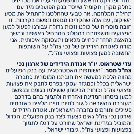
"זהו הפרויקט הראשון והמשמעותי עליו אנו מכריזים
כחלק מקרן 'תקומה' שייסד בנק הפועלים מיד עם
תחילת המלחמה. אך טבעי שהחלטנו להתחיל את מסע
השיקום, עם אלה שהקריבו מגופם ונפשם בקרבות. זו
חובה מוסרית של כולנו וזכות גדולה עבורנו לפעול למען
הפצועים ומשפחתם במסלול המתחיל באשפוז ונמשך
בהאצת החזרה לחיים מלאים ותעסוקה איכותית. אני
מודה לאגודת הידידים של נכי צה"ל על השותפות
החשובה למען פצועות ופצועי צה"ל".
עדי שטראוס, יו"ר אגודת הידידים של ארגון נכי
צה"ל מסר
: "השותפות האסטרטגית עם בנק הפועלים
מהווה הלכה למעשה את חובתנו המוסרית כחברה
ישראלית בכלל וכמגזר עסקי בפרט לחבק את פצועות
ופצועי צה"ל וכוחות הביטחון ששילמו בגופם ובנפשם
למען ביטחון המדינה ואזרחיה ולתמוך בהם בדרכם
מעוררת ההשראה לשוב לחיות חיים מלאים כאזרחים
פעילים ותורמים בחברה הישראלית. אגודת הידידים
וארגון נכי צה"ל גאים לצעוד לצד בנק הפועלים, הגדול
והמוביל במדינת ישראל שחורט על דגלו לתמוך
בפצועות ופצועי צה"ל, גיבורי ישראל".