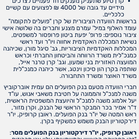
קרן סיוע שתעניק מענקים חד פעמיים לצרכים
מידיים עד גובה של 4000 ₪ לפצועים עם קשיים
כלכליים.
בראשות הוועדה הציבורית של קרן "פועלים לתקומה"
עומד האלוף במיל' עמרם מצנע וחברים בה שלושה אישי
ציבור נוספים: פרופ' יפעת ביטון פרופסור למשפטים,
נשיאת המכללה האקדמית אחווה ויו"ר ועד ראשי
המכללות האקדמיות הציבוריות, גב' סיגל מורן, שכיהנה
כמנכ"לית משרד הרווחה והביטחון החברתי וכראש
המועצה האזורית בני שמעון, וגב' קרן טרנר אייל,
שותפה בקרן הון סיכון וינטג, אשר כיהנה כמנכ"לית
משרד האוצר ומשרד התחבורה.
חברי הוועדה מטעם בנק הפועלים הם עמית אוברקוביץ
משנה למנכ"ל והממונה על חטיבת משאבי אנוש, עו"ד
יעל אלמוג משנה למנכ"ל והיועצת המשפטית הראשית,
ד"ר אמיר בכר המבקר הראשי של הבנק, וקרן מזור,
ראש המטה של יו"ר בנק הפועלים. ראובן קרופיק, יו"ר
דירקטוריון הבנק משמש כמשקיף בקרן.
ראובן קרופיק, יו"ר דירקטוריון בנק הפועלים מסר
: