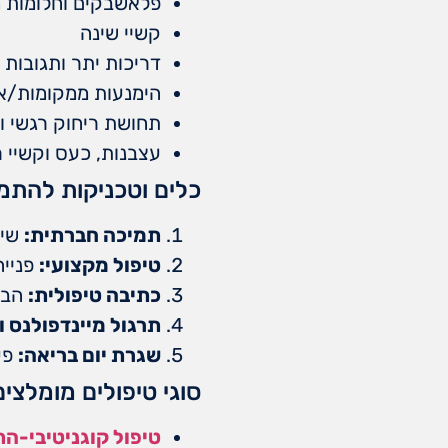
פלאשבקים וחלומות 
קשיי שינה
דריכות יתר ותגובות 
הימנעות ממקומות/אנ
תחושת ריחוק רגשי ו
עצבנות, כעס וקשיי ר
כלים וטכניקות להתמ
תמיכה חברתית:
שיח
טיפול מקצועי:
פנייה
כתיבה טיפולית:
הבעה
תרגול מיינדפולנס ו
שגרת יום בריאה:
פעי
סוגי טיפולים מומלצים
טיפול קוגניטיבי-הת