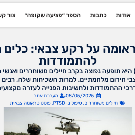
אודות
כתבות
הספר ״פציעה שקופה״
צור ק
אומה על רקע צבאי: כלים 
להתמודדות
וסט טראומה (PTSD) היא תופעה נפוצה בקרב חיילים משוחררים ו
י חירום מלחמתיים. למרות השכיחות שלה, רבים אי
רכי ההתמודדות ולחשיבות הפנייה לעזרה מקצועית
08/05/2025
מערכת אתר
חיילים משוחררים
,
טיפול ב-PTSD
,
פוסט טראומה צבאית