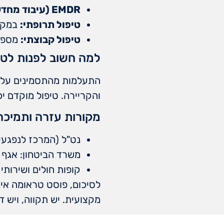
EMDR (עיבוד מחדש והקהיה באמצעות תנועות עיניים):
טיפול תרופתי:
במקרי
טיפול קבוצתי:
מספק 
למה חשוב לפנות לטי
התעלמות מהתסמינים עלולה
והקריירה. טיפול מוקדם יכ
מקורות עזרה ותמיכה
נט"ל (המרכז לנפגעי
משרד הביטחון: אגף 
קופות חולים ושירותי
לסיכום, פוסט טראומה אינ
מקצועית. יש תקווה, ויש ד