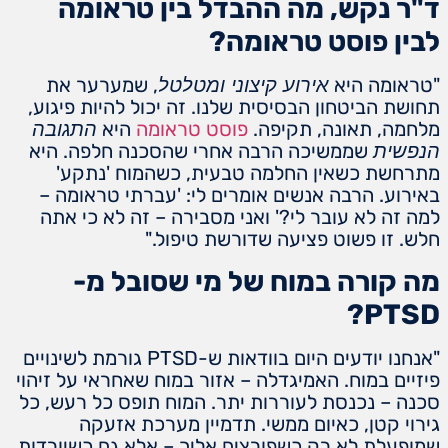
ד"ר נקש, מה ההבדל בין טראומה
לבין פוסט טראומה?
"טראומה היא
, שמערער את
אירוע קיצוני ומטלטל
תחושת הביטחון הבסיסית שלנו. זה יכול להיות פיגוע,
מלחמה, תאונה, תקיפה.
פוסט טראומה
היא
התגובה
שממשיכה הרבה אחרי שהסכנה חלפה. היא
הנפשית
מתרחשת כשאין החלמה טבעית, כשהמוח 'נתקע'
באירוע. הרבה אנשים אומרים לי: 'עברתי טראומה –
למה זה לא עובר לי?' ואני מסבירה – זה לא כי אתה
חלש. זו פשוט פציעה שדורשת טיפול."
מה קורה במוח של מי שסובל מ-
PTSD?
"אנחנו יודעים היום בוודאות ש-PTSD גורמת לשינויים
פיזיים במוח. האמיגדלה – אזור במוח שאחראי על זיהוי
סכנה – נכנסת לעוררות יתר. המוח תופס כל רעש, כל
גירוי קטן, כאיום ממשי. תדמיין מערכת אזעקה
שמופעלת לא רק כשפורצים אליך – אלא גם כשיורדות