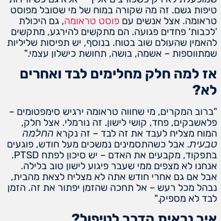
טיפות גשם. זה מה שקורה במוח של מי שסובל מפוסט
טראומה. אצל אנשים עם
פוסט טראומה
, גם היכולת
'לכבות' פחדים פגועה. הם מתקשים להירגע, מתקשים
להאמין שהעולם שוב בטוח. בנוסף, יש תפיסות שליליות
שמתווספות – אשמה, בושה, תחושת כישלון עצמי."
אז למה חלק מחלימים לבד ואחרים
לא?
"ברוב המקרים, מי שחווה טראומה ירגיש סימפטומים –
פלאשבקים, פחד, קושי לישון. זה נורמלי. אצל חלק,
המוח מצליח לעבד את זה לבד – זה נקרא
החלמה
. אבל כשהתסמינים נמשכים מעל חודש, פוגעים
טבעית
בתפקוד, מקבעים את האדם – יש סיכון לפתח PTSD.
אנחנו לא מצפים ממי שעבר פיגוע לישון טוב בלילה.
אבל אם גם אחרי חודש אתה לא מצליח לצאת מהבית,
נבהל מכל רעש – אל תחכה שהזמן יפתור את זה. הזמן
לבד לא מספיק."
איך נראית הדרך לטיפול?