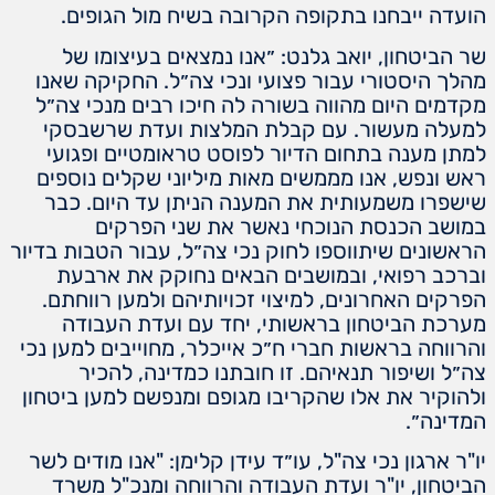
הועדה ייבחנו בתקופה הקרובה בשיח מול הגופים.
שר הביטחון, יואב גלנט: ״אנו נמצאים בעיצומו של
מהלך היסטורי עבור פצועי ונכי צה״ל. החקיקה שאנו
מקדמים היום מהווה בשורה לה חיכו רבים מנכי צה״ל
למעלה מעשור. עם קבלת המלצות ועדת שרשבסקי
למתן מענה בתחום הדיור לפוסט טראומטיים ופגועי
ראש ונפש, אנו מממשים מאות מיליוני שקלים נוספים
שישפרו משמעותית את המענה הניתן עד היום. כבר
במושב הכנסת הנוכחי נאשר את שני הפרקים
הראשונים שיתווספו לחוק נכי צה״ל, עבור הטבות בדיור
וברכב רפואי, ובמושבים הבאים נחוקק את ארבעת
הפרקים האחרונים, למיצוי זכויותיהם ולמען רווחתם.
מערכת הביטחון בראשותי, יחד עם ועדת העבודה
והרווחה בראשות חברי ח״כ אייכלר, מחוייבים למען נכי
צה״ל ושיפור תנאיהם. זו חובתנו כמדינה, להכיר
ולהוקיר את אלו שהקריבו מגופם ומנפשם למען ביטחון
המדינה״.
יו"ר ארגון נכי צה"ל, עו״ד עידן קלימן: "אנו מודים לשר
הביטחון, יו"ר ועדת העבודה והרווחה ומנכ"ל משרד