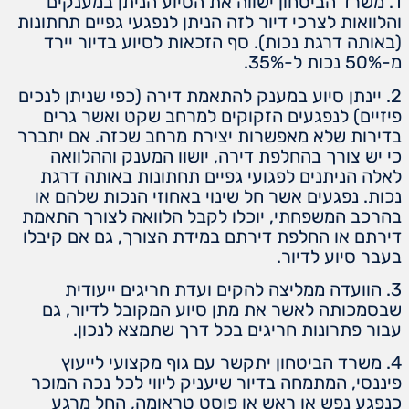
1. משרד הביטחון ישווה את הסיוע הניתן במענקים
והלוואות לצרכי דיור לזה הניתן לנפגעי גפיים תחתונות
(באותה דרגת נכות). סף הזכאות לסיוע בדיור יירד
מ-50% נכות ל-35%.
2. יינתן סיוע במענק להתאמת דירה (כפי שניתן לנכים
פיזיים) לנפגעים הזקוקים למרחב שקט ואשר גרים
בדירות שלא מאפשרות יצירת מרחב שכזה. אם יתברר
כי יש צורך בהחלפת דירה, יושוו המענק וההלוואה
לאלה הניתנים לפגועי גפיים תחתונות באותה דרגת
נכות. נפגעים אשר חל שינוי באחוזי הנכות שלהם או
בהרכב המשפחתי, יוכלו לקבל הלוואה לצורך התאמת
דירתם או החלפת דירתם במידת הצורך, גם אם קיבלו
בעבר סיוע לדיור.
3. הוועדה ממליצה להקים ועדת חריגים ייעודית
שבסמכותה לאשר את מתן סיוע המקובל לדיור, גם
עבור פתרונות חריגים בכל דרך שתמצא לנכון.
4. משרד הביטחון יתקשר עם גוף מקצועי לייעוץ
פיננסי, המתמחה בדיור שיעניק ליווי לכל נכה המוכר
כנפגע נפש או ראש או פוסט טראומה, החל מרגע