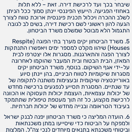
שיבחר בכך ועד לרכישת דירה. זאת – ללא תלות
באחוזי הפגיעה. הייעוץ הפיננסי יינתן סמוך ככל הניתן
לשלב ההכרה ויכלול תכנית פיננסית ארוכת טווח לצורך
הגעה להון ראשוני לשם רכישת דירה, בשים לב לגובה
התגמול הלא מבוטל שמשלם משרד הביטחון.
5. משרד הביטחון יקים מערך בתי הפוגה (Respite
Houses) שיהוו מקלט למספר ימים ויאפשרו התנתקות
לצורך הפגה והתארגנות. מסגרות אלו יצטרפו לבית
המאזן, הבית הבטוח ובית המעבר שהוקמו לאחרונה
על-ידי אגף השיקום. בנוסף, משרד הביטחון יקים
מסגרות שיקומיות לטווח הביניים, בהן יינתן סיוע
באוריינטציה שיקומית ובעצימות משתנה לתקופה של
עד שנתיים. המסגרת תסייע לנפגעים ברכישה מחדש
של יכולות עצמאיות, העצמת יכולות תעסוקה או הכוונה
לרכישת מקצוע, כל זה תוך מעטפת טיפולית שתתמקד
בעיבוד הטראומה ובנייה מחדש של יכולות חברתיות.
6. הועדה המליצה כי משרד הביטחון יפנה לבנק ישראל
ולמפקח על הביטוח כדי שיסייעו במתן משכנתאות
וביטוחי משכנתא בתנאים מיוחדים לנכי צה"ל. המלצות