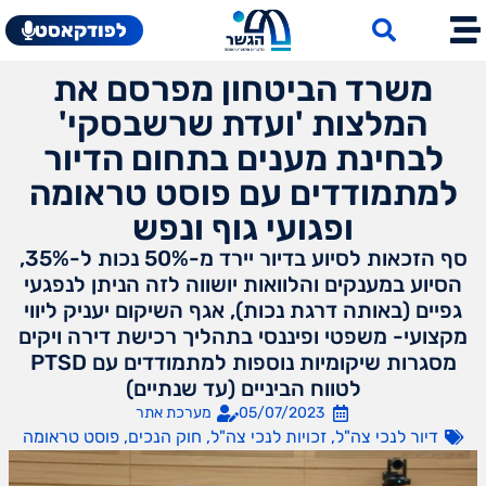
לפודקאסט
משרד הביטחון מפרסם את
המלצות 'ועדת שרשבסקי'
לבחינת מענים בתחום הדיור
למתמודדים עם פוסט טראומה
ופגועי גוף ונפש
סף הזכאות לסיוע בדיור יירד מ-50% נכות ל-35%,
הסיוע במענקים והלוואות יושווה לזה הניתן לנפגעי
גפיים (באותה דרגת נכות), אגף השיקום יעניק ליווי
מקצועי- משפטי ופיננסי בתהליך רכישת דירה ויקים
מסגרות שיקומיות נוספות למתמודדים עם PTSD
לטווח הביניים (עד שנתיים)
05/07/2023
מערכת אתר
דיור לנכי צה"ל
,
זכויות לנכי צה"ל
,
חוק הנכים
,
פוסט טראומה