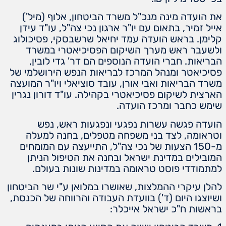
את הועדה מינה מנכ"ל משרד הביטחון, אלוף (מיל')
אייל זמיר, בתאום עם יו"ר ארגון נכי צה"ל, עו"ד עידן
קלימן. בראש הועדה עמד יחיאל שרשבסקי, פסיכולוג
ולשעבר ראש מערך השיקום הפסיכיאטרי במשרד
הבריאות. חברי הועדה הנוספים הם דר' גדי לובין,
פסיכיאטר ומנהל המרכז לבריאות הנפש הירושלמי של
משרד הבריאות ואבי אורן, עובד סוציאלי ויו"ר המועצה
הארצית לשיקום פסיכיאטרי בקהילה. עו"ד דורון נגרין
שימש כחבר ומרכז הועדה.
הועדה פגשה עשרות נפגעי ונפגעות ראש, נפש
וטראומה, לצד בני משפחה מטפלים, בחנה למעלה
מ-150 הצעות של נכי צה"ל, התייעצה עם המומחים
המובילים במדינת ישראל ובחנה את הטיפול הניתן
למתמודדי פוסט טראומה במדינות שונות בעולם.
להלן עיקרי ההמלצות, שאושרו במלואן ע"י שר הביטחון
ושיוצגו היום (ד') בוועדת העבודה והרווחה של הכנסת,
בראשות ח"כ ישראל אייכלר: