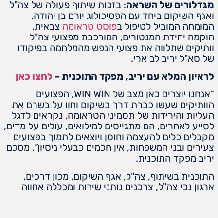
מגדלורים של השראה
: בזכות שיתוף פעולה של צה"ל
ואגף השיקום ביחד עם הפסיכולוג יורם בן יהודה,
המומחה המוביל לטיפול ב
פוסט טראומה
צבאית,
הוקמה יחידת המנטורים, המורכבת מפצועי צה"ל
וותיקים שתלווה את פצועי הנפש מהמלחמה בפיקודו
של סא"ל יריב לב ארי.
לראיון המלא עם יריב, מפקד התוכנית –
לחצו כאן
“אנחנו יוצרים כאן מצב של WIN WIN, הפצועים
הוותיקים שעשו כברת דרך בשיקום וחוו על בשרם את
העליות והירידות של תסמיני הטראומה, נקראים לדגל
לסייע לאחרים, הם מתגייסים למילואים, עולים על מדים,
מקבלים כלים להעצמה וחוסן ויוצאים לתמוך בפצועים
צעירים ובני המשפחות, אין חכמים כבעלי ניסיון”. מסכם
יריב מפקד התוכנית.
התוכנית בשיתוף, צה"ל, אגף השיקום, מכון דרכים,
ארגון נכי צה"ל, צרכנים נותני שירות ומכללה אחווה