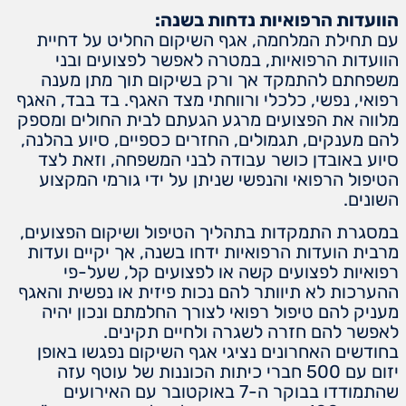
הוועדות הרפואיות נדחות בשנה:
‏עם תחילת המלחמה, אגף השיקום החליט על דחיית
הוועדות הרפואיות, במטרה לאפשר לפצועים ובני
משפחתם להתמקד אך ורק בשיקום תוך מתן מענה
רפואי, נפשי, כלכלי ורווחתי מצד האגף. בד בבד, האגף
מלווה את הפצועים מרגע הגעתם לבית החולים ומספק
להם מענקים, תגמולים, החזרים כספיים, סיוע בהלנה,
סיוע באובדן כושר עבודה לבני המשפחה, וזאת לצד
הטיפול הרפואי והנפשי שניתן על ידי גורמי המקצוע
השונים.
במסגרת התמקדות בתהליך הטיפול ושיקום הפצועים,
מרבית הועדות הרפואיות ידחו בשנה, אך יקיים ועדות
רפואיות לפצועים קשה או לפצועים קל, שעל-פי
ההערכות לא תיוותר להם נכות פיזית או נפשית והאגף
מעניק להם טיפול רפואי לצורך החלמתם ונכון יהיה
לאפשר להם חזרה לשגרה ולחיים תקינים.
‏בחודשים האחרונים נציגי אגף השיקום נפגשו באופן
יזום עם 500 חברי כיתות הכוננות של עוטף עזה
שהתמודדו בבוקר ה-7 באוקטובר עם האירועים