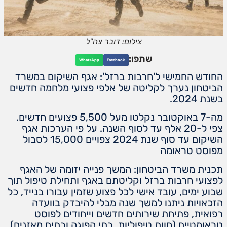
צילום: דובר צה"ל
שתפו:
WhatsApp
Facebook
החודש החמישי ל'חרבות ברזל': אגף השיקום במשרד
הביטחון נערך לקליטה של אלפי פצועי מלחמה חדשים
בשנת 2024.
מה-7 באוקטובר נקלטו מעל 5,500 פצועים חדשים.
צפי ל-20 אלף עד לסוף השנה. על פי הערכות אגף
השיקום עד סוף שנת 2024 צפויים 15,000 לסבול
מפוסט טראומה
תכנית משרד הביטחון: המשך פנייה יזומה של האגף
לפצועי חרבות ברזל וקליטתם באגף ותחילת טיפול תוך
שבוע ימים, עובד אישי לכל פצוע שזמין עבורו בנייד, כל
הזכאויות ניתנו למשך שנה מבלי להיבדק בוועדה
רפואית, פתיחת שירותים חדשים וייחודים לפוסט
טראומטיים (חוות טיפוליות, בתי הפוגה ובתים מאזנים).