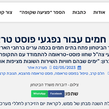
אודות
כתבות
הספר ״פציעה שקופה״
צור ק
חמים עבור נפגעי פוסט טר
ביטחון פתח בתים חמים בכמה ערים ברחבי הארץ ע
 צה"ל שחוו פוסט-טראומה להתמודד עם התקופה
רון: "ימים שבהם חוויות השירות השונות מציפות או
02/05/2023
מערכת אתר
הלם קרב
,
טיפול בפוסט טראומה
,
פוסט טראומה מהצבא
,
תגובת קרב
צילום - דוברות משרד הביטחון
שתפו:
WhatsApp
Facebook
 השנה מבחן של ממש, לקראת יום הזיכרון לחללי מערכות