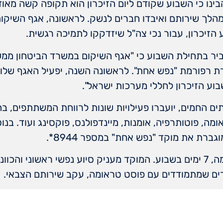
ינו כי השבוע שקודם ליום הזיכרון הוא תקופה קשה מאו
הלך שירותם ואיבדו חברים לנשק. לראשונה, אגף השיקו
הזיכרון, עבור נכי צה"ל שיזדקקו לתמיכה רגשית.
יר בתחילת השבוע כי "אגף השיקום במשרד הביטחון ממש
רת רפורמת "נפש אחת". לראשונה השנה, יפעיל האגף שלו
בוע הזיכרון לחללי מערכות ישראל".
ם החמים, יועברו פעילויות שונות לרווחת המשתתפים, בה
ומה, פוטותרפיה, אומנות, מיינדפולנס, פוקסינג ועוד. ב
ברת את מוקד "נפש אחת" במספר 8944*.
הקו הפועל 24 שעות ביממה, 7 ימים בשבוע. המוקד מעניק סיוע נפשי ראשוני 
ררים שמתמודדים עם פוסט טראומה, עקב שירותם הצבאי.