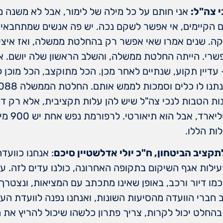
י צה"ל:
אני חותם על כל מילה של לימור, אבל לא משנה מ
 הקיימים, אי אפשר לשקם נכה. יש פה אנשים שמתחבאי
קה. שנים אמרו שאי אפשר רק בהחלטת ממשלה, ואז איצי
פשרי. הייתה החלטת ממשלה, והשלב הראשון שלה יושם. א
מיושם תוך 90 יום – עדיין תקוע, שנתיים לאחר מכן. הכל מתוקצב, הכל 
ות הטבות לנכי צה"ל שיש להן עלות תקציבית, אלא רק ד
לות הללו.
קציב הביטחון, ח"כ יולי אדלשטיין סיכם
: אנחנו כוועד
ילות אגף השיקום בתקופה האחרונה, כולנו עדים לזה. עם
כמו דיור ורכב, באופן שאינו מתכתב עם המציאות, ונצטרך
רי הוועדה מהסיעות השונות, ואנחנו נפנה לוועדת העבוד
 בהחלט יכול לקרות, צריך פתרון כלשהו שיכול להריץ את