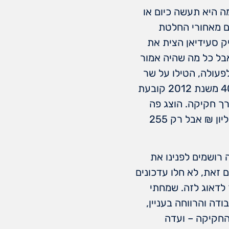
ה היא תעשה כיום או
ם מאחורי החלטת
ק סעידיאן הצית את
בל כל מה שהיה אמור
מוכן לפעולה, הטילו על שר
הביטחון אחריות, אבל לא נתנו לו כלים וסמכות לממש אותם. החלטת הממשלה 4088 משנת 2012 קובעת
רך חקיקה. הוצג פה
תקציב אגף של עד 5.4 מיליארד, אבל הוא תיאורטי. לרפורמת נפש אחת יש 900 מיליון ₪ אבל רק 255
ה רושמים לפנינו את
 זאת, לא חלו עדכונים
 לדאוג לזה. שמחתי
ה והרווחה בעניין,
 החקיקה – ועדה